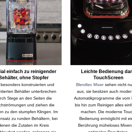
ial einfach zu reinigender
Leichte Bedienung da
Behälter, ohne Stopfer
TouchScreen
 besonders konstruierten und
Blendtec Mixer
sehen nicht nu
ntierten Behälter unterbrechen
aus, sie besitzen auch moder
rch Stege an den Seiten die
Automatikprogramme die vom 
chströmungen und ziehen die
bis hin zum Reinigen alles ein
en zu den stumpfen Klingen. Im
machen. Die moderne Touc
satz zu runden Behältern, bei
Bedienung ermöglicht mit ei
denen die Zutaten im Kreis
Berührung müheloses Mixen
hleudert werden, gelangen sie
optimalen Resultaten.