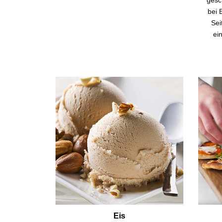
bei 
Sei
ei
Eis