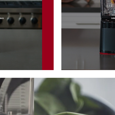
ten
in