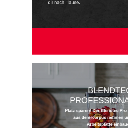
dir nach Hause.
BLENDTE
PROFESSIONA
Platz sparen! Der Blendtec Pro 
aus dem Korpus nehmen un
Arbeitsplatte einbau