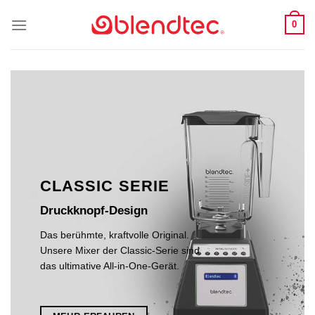
Skip
0
to
content
CLASSIC SERIE
Druckknopf-Design
Das berühmte, kraftvolle Original.
Unsere Mixer der Classic-Serie sind
das ultimative All-in-One-Gerät.