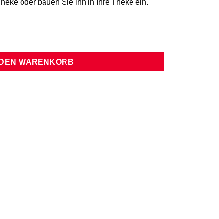
Theke oder bauen Sie ihn in Ihre Theke ein.
l. WildSide+ Jar Menge
 DEN WARENKORB