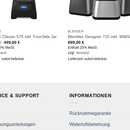
R
BLENDER
 Classic 575 inkl. FourSide Jar
Blendtec Designer 725 inkl. WildS
Original
Current
€
449,00
€
899,00
€
price
price
20% MwSt.
Enthält 20% MwSt.
was:
is:
sand
zzgl.
Versand
499,00 €.
449,00 €.
: sofort lieferbar
Lieferzeit: sofort lieferbar
ICE & SUPPORT
INFORMATIONEN
Rücknahmegarantie
nungsanleitungen
Widerrufsbelehrung