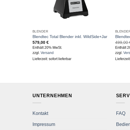
BLENDER
BLENDE
. WildSide+ Jar
Blendtec Total Blender inkl. WildSide+Jar
Blendtec
579,00
€
499,00
Enthält 20% MwSt.
Enthält 
zzgl.
Versand
zzgl.
Ver
Lieferzeit: sofort lieferbar
Lieferzeit
UNTERNEHMEN
SERV
Kontakt
FAQ
Impressum
Bedie